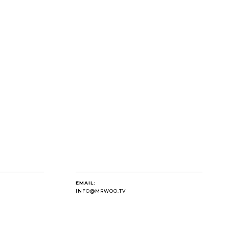
EMAIL:
INFO@MRWOO.TV