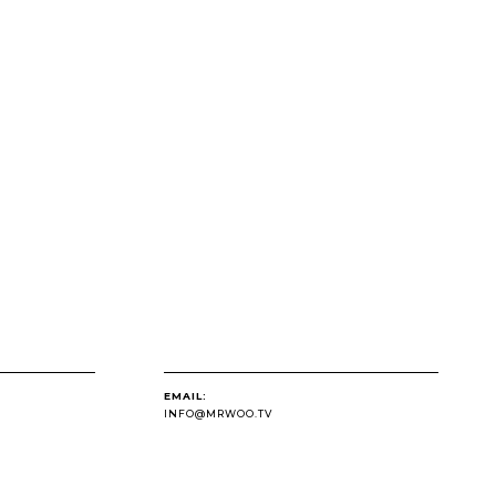
EMAIL:
INFO@MRWOO.TV